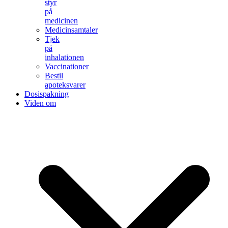
styr
på
medicinen
Medicinsamtaler
Tjek
på
inhalationen
Vaccinationer
Bestil
apoteksvarer
Dosispakning
Viden om