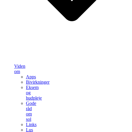
Viden
om
Apps
Bivirkninger
Eksem
og
hudpleje
Gode
råd
om
sol
Links
Lus