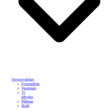
Serviceydelser
Forsendelse
Veterinær
Vi
tilbyder
Pillepas
Hold