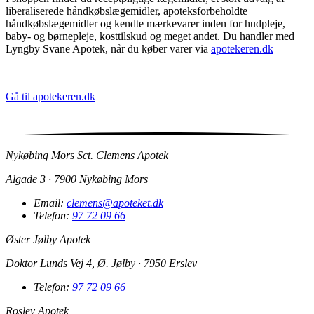
liberaliserede håndkøbslægemidler, apoteksforbeholdte
håndkøbslægemidler og kendte mærkevarer inden for hudpleje,
baby- og børnepleje, kosttilskud og meget andet. Du handler med
Lyngby Svane Apotek, når du køber varer via
apotekeren.dk
Gå til apotekeren.dk
Nykøbing Mors Sct. Clemens Apotek
Algade 3 · 7900 Nykøbing Mors
Email:
clemens@apoteket.dk
Telefon:
97 72 09 66
Øster Jølby Apotek
Doktor Lunds Vej 4, Ø. Jølby · 7950 Erslev
Telefon:
97 72 09 66
Roslev Apotek