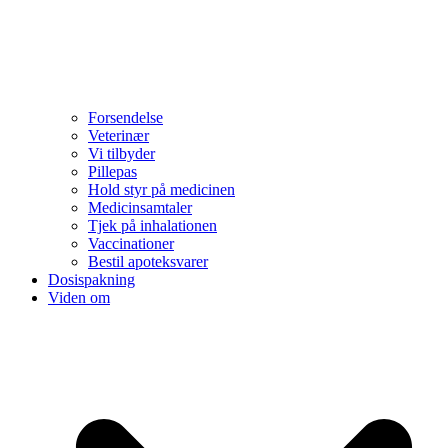
Forsendelse
Veterinær
Vi tilbyder
Pillepas
Hold styr på medicinen
Medicinsamtaler
Tjek på inhalationen
Vaccinationer
Bestil apoteksvarer
Dosispakning
Viden om