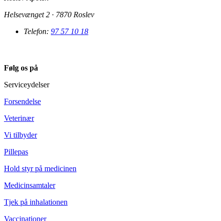
Helsevænget 2 · 7870 Roslev
Telefon:
97 57 10 18
Følg os på
Serviceydelser
Forsendelse
Veterinær
Vi tilbyder
Pillepas
Hold styr på medicinen
Medicinsamtaler
Tjek på inhalationen
Vaccinationer